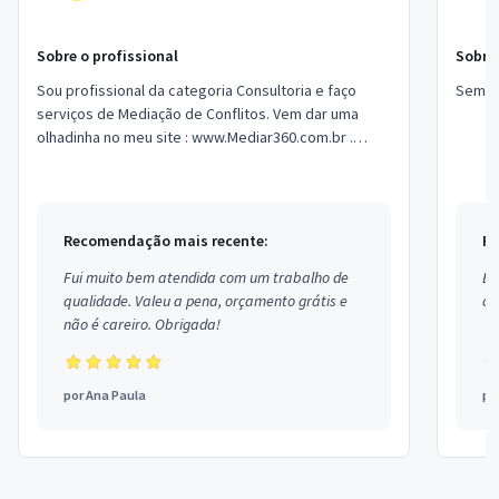
Sobre o profissional
Sobre 
Sou profissional da categoria Consultoria e faço
Sem i
serviços de Mediação de Conflitos. Vem dar uma
olhadinha no meu site : www.Mediar360.com.br .
Estou localizado no bairro Barra da Tijuca e...
Recomendação mais recente:
Re
Fui muito bem atendida com um trabalho de
Ex
qualidade. Valeu a pena, orçamento grátis e
co
não é careiro. Obrigada!
por
Ana Paula
po