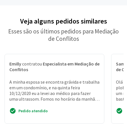
Veja alguns pedidos similares
Esses são os últimos pedidos para Mediação
de Conflitos
Emilly
contratou
Especialista em Mediação de
Samu
Conflitos
de Co
A minha esposa se encontra grávida e trabalha
Olá m
em um condomínio, e na quinta feira
plobr
10/12/2020 eu a levei ao médico para fazer
um re
uma ultrassom. Fomos no horário da manhã, e
basta
ela retornaria ao ...
farmá
Pedido atendido