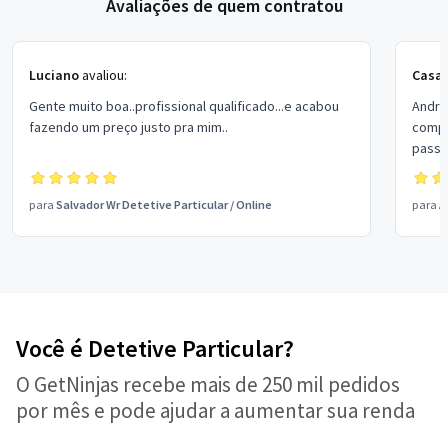
Avaliações de quem contratou
Luciano
avaliou:
Casa
Gente muito boa..profissional qualificado...e acabou
Andre
fazendo um preço justo pra mim..
compr
passa
de to
satis
para
Salvador Wr Detetive Particular
/
Online
para
A
Você é Detetive Particular?
O GetNinjas recebe mais de 250 mil pedidos
por mês e pode ajudar a aumentar sua renda