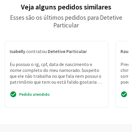
Veja alguns pedidos similares
Esses são os últimos pedidos para Detetive
Particular
Isabelly
contratou
Detetive Particular
Raul
Eu possuo o rg, cpf, data de nascimento e
Preci
nome completo do meu namorado. Suspeito
china
que ele não trabalha no que fala nem possui o
somen
patrimônio que tem ou está falido gostaria de
pseud
saber tudo qu...
nasci
Pedido atendido