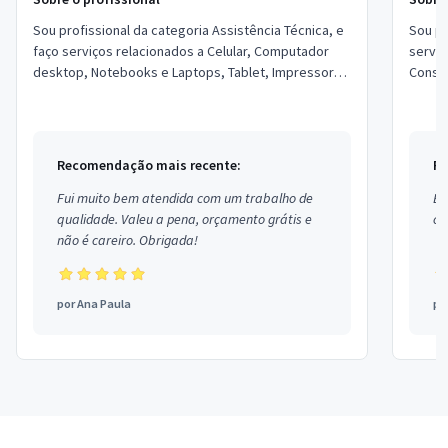
Sou profissional da categoria Assistência Técnica, e
Sou pr
faço serviços relacionados a Celular, Computador
serviç
desktop, Notebooks e Laptops, Tablet, Impressora,
Consul
Telefone (não celular), Cabeamento ...
de Tur
Recomendação mais recente:
Re
Fui muito bem atendida com um trabalho de
Ex
qualidade. Valeu a pena, orçamento grátis e
co
não é careiro. Obrigada!
por
Ana Paula
po