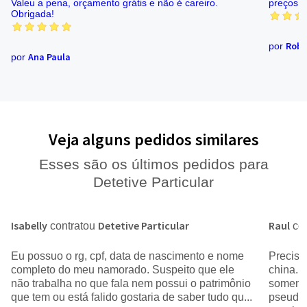
Valeu a pena, orçamento grátis e não é careiro.
preços.
Obrigada!
Robe
por
Ana Paula
por
Veja alguns pedidos similares
Esses são os últimos pedidos para
Detetive Particular
Isabelly
Detetive Particular
Raul
contratou
co
Eu possuo o rg, cpf, data de nascimento e nome
Preciso
completo do meu namorado. Suspeito que ele
china. 
não trabalha no que fala nem possui o patrimônio
somente
que tem ou está falido gostaria de saber tudo qu...
pseudôn