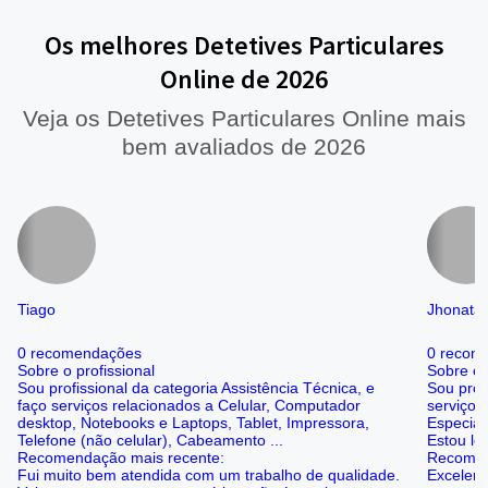
Os melhores Detetives Particulares
Online de 2026
Veja os Detetives Particulares Online mais
bem avaliados de 2026
Tiago
Jhonata
0 recomendações
0 recom
Sobre o profissional
Sobre o 
Sou profissional da categoria Assistência Técnica, e
Sou prof
faço serviços relacionados a Celular, Computador
serviços
desktop, Notebooks e Laptops, Tablet, Impressora,
Especial
Telefone (não celular), Cabeamento ...
Estou loc
Recomendação mais recente:
Recomen
Fui muito bem atendida com um trabalho de qualidade.
Excelent