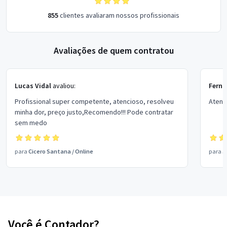
855
clientes avaliaram nossos profissionais
Avaliações de quem contratou
Lucas Vidal
avaliou:
Fern
Profissional super competente, atencioso, resolveu
Atend
minha dor, preço justo,Recomendo!!! Pode contratar
sem medo
para
Cicero Santana
/
Online
para
J
Você é Contador?