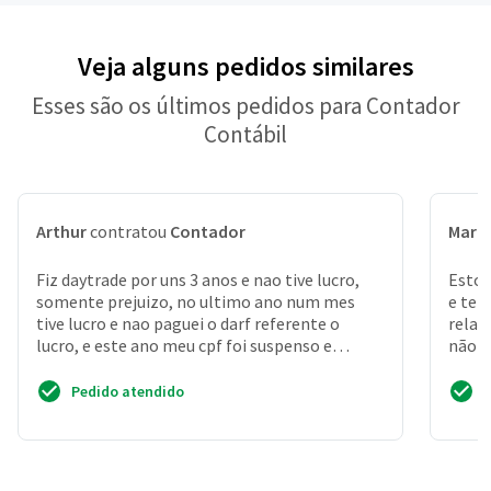
Veja alguns pedidos similares
Esses são os últimos pedidos para Contador
Contábil
Arthur
contratou
Contador
Mari
Fiz daytrade por uns 3 anos e nao tive lucro,
Estou
somente prejuizo, no ultimo ano num mes
e ten
tive lucro e nao paguei o darf referente o
relat
lucro, e este ano meu cpf foi suspenso e
não n
preciso regularizar
consul
Pedido atendido