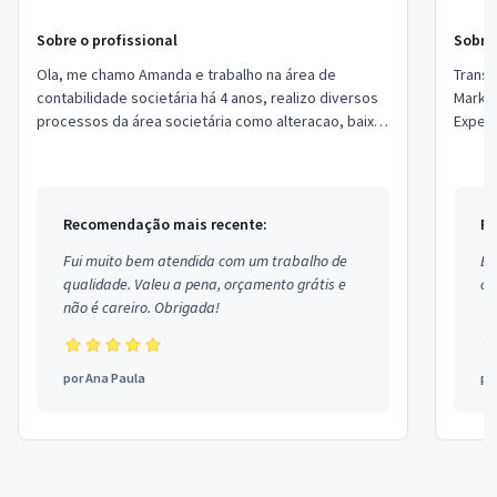
Sobre o profissional
Sobre 
Ola, me chamo Amanda e trabalho na área de
Transform
contabilidade societária há 4 anos, realizo diversos
Marketing Online 
processos da área societária como alteracao, baixa
Exper
e constituição de empresas.
soluçõ
Recomendação mais recente:
Re
Fui muito bem atendida com um trabalho de
Ex
qualidade. Valeu a pena, orçamento grátis e
co
não é careiro. Obrigada!
por
Ana Paula
po