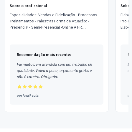
Sobre o profissional
Sobre 
Especialidades: Vendas e Fidelização - Processos -
Elabo
Treinamentos - Palestras Forma de Atuação: -
Project / Prim
Presencial - Semi-Presencial -Online A HR
Elabora
consultoria analisa seu negócio de maneira s...
de Ava
Recomendação mais recente:
Re
Fui muito bem atendida com um trabalho de
Ex
qualidade. Valeu a pena, orçamento grátis e
co
não é careiro. Obrigada!
por
Ana Paula
po