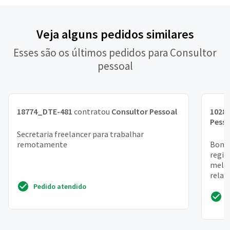
Veja alguns pedidos similares
Esses são os últimos pedidos para Consultor
pessoal
18774_DTE-481
contratou
Consultor Pessoal
1028
Pesso
Secretaria freelancer para trabalhar
remotamente
Bom d
regiã
melho
relac
profi
Pedido atendido