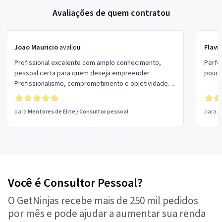
Avaliações de quem contratou
Joao Mauricio
avaliou:
Flavi
Profissional excelente com amplo conhecimento,
Perfeito!! atencioso!!! resol
pessoal certa para quem deseja empreender.
pouco
Profissionalismo, comprometimento e objetividade
com o cliente são os principais diferenciais na busca
das soluções para seu negócio.
para
Mentores de Elite
/
Consultor pessoal
para
A
Você é Consultor Pessoal?
O GetNinjas recebe mais de 250 mil pedidos
por mês e pode ajudar a aumentar sua renda