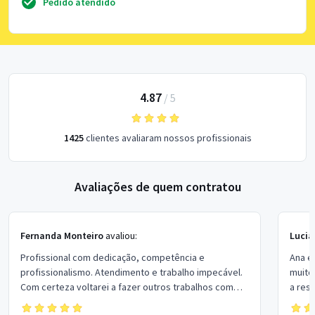
Pedido atendido
4.87
/
5
1425
clientes avaliaram nossos profissionais
Avaliações de quem contratou
Fernanda Monteiro
avaliou:
Lucia
Profissional com dedicação, competência e
Ana e
profissionalismo. Atendimento e trabalho impecável.
muito
Com certeza voltarei a fazer outros trabalhos com
a res
ela.