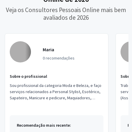
Veja os Consultores Pessoais Online mais bem
avaliados de 2026
Maria
0 recomendações
Sobre o profissional
Sobre 
Sou profissional da categoria Moda e Beleza, e faço
Traba
serviços relacionados a Personal Stylist, Esotérico,
servid
Sapateiro, Manicure e pedicure, Maquiadores,
(Assoc
Depilação, Corte e costura, Esteticis...
locali
Recomendação mais recente:
Re