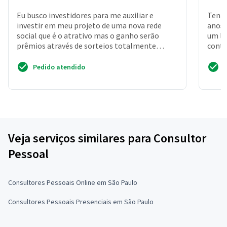
Eu busco investidores para me auxiliar e
Tenho
investir em meu projeto de uma nova rede
anos 
social que é o atrativo mas o ganho serão
um lu
prêmios através de sorteios totalmente
conta
legalizado pelo brasil. ...
clien
Pedido atendido
Veja serviços similares para Consultor
Pessoal
Consultores Pessoais Online em São Paulo
Consultores Pessoais Presenciais em São Paulo