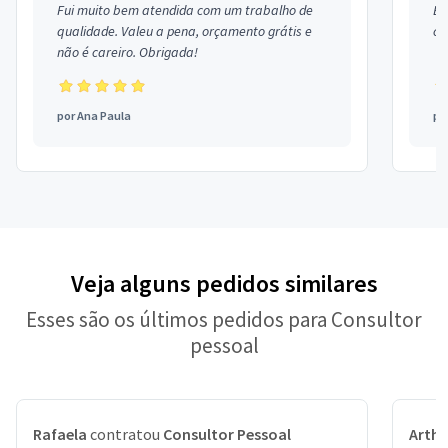
Fui muito bem atendida com um trabalho de
Ex
qualidade. Valeu a pena, orçamento grátis e
co
não é careiro. Obrigada!
por
Ana Paula
po
Veja alguns pedidos similares
Esses são os últimos pedidos para Consultor
pessoal
Rafaela
contratou
Consultor Pessoal
Arthu