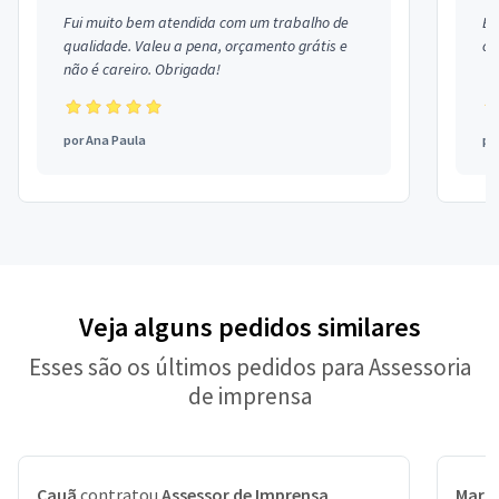
Fui muito bem atendida com um trabalho de
Ex
qualidade. Valeu a pena, orçamento grátis e
co
não é careiro. Obrigada!
por
Ana Paula
po
Veja alguns pedidos similares
Esses são os últimos pedidos para Assessoria
de imprensa
Cauã
contratou
Assessor de Imprensa
Mari