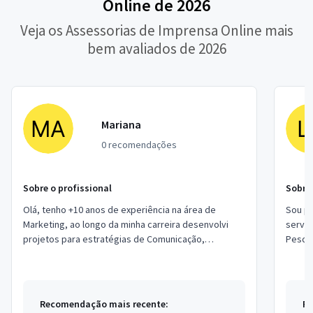
Online de 2026
Veja os Assessorias de Imprensa Online mais
bem avaliados de 2026
Mariana
0 recomendações
Sobre o profissional
Sobre 
Olá, tenho +10 anos de experiência na área de
Sou pr
Marketing, ao longo da minha carreira desenvolvi
serviç
projetos para estratégias de Comunicação,
Pesqui
Branding, Eventos, Publicidade, Marketing Digital,...
revisã
Recomendação mais recente:
Re