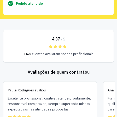
Pedido atendido
4.87
/
5
1425
clientes avaliaram nossos profissionais
Avaliações de quem contratou
Paula Rodrigues
avaliou:
Ana P
Excelente profissional, criativa, atende prontamente,
Fui m
responsavel com prazos, sempre superando minhas
quali
expectativas nas atividades propostas.
carei