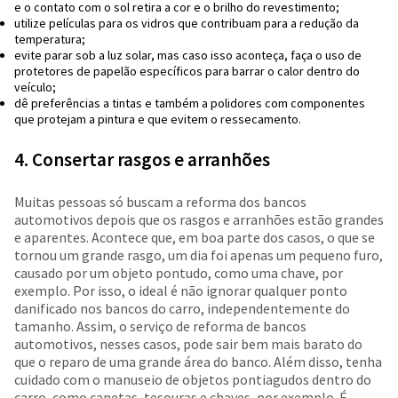
e o contato com o sol retira a cor e o brilho do revestimento;
utilize películas para os vidros que contribuam para a redução da
temperatura;
evite parar sob a luz solar, mas caso isso aconteça, faça o uso de
protetores de papelão específicos para barrar o calor dentro do
veículo;
dê preferências a tintas e também a polidores com componentes
que protejam a pintura e que evitem o ressecamento.
4. Consertar rasgos e arranhões
Muitas pessoas só buscam a reforma dos bancos
automotivos depois que os rasgos e arranhões estão grandes
e aparentes. Acontece que, em boa parte dos casos, o que se
tornou um grande rasgo, um dia foi apenas um pequeno furo,
causado por um objeto pontudo, como uma chave, por
exemplo. Por isso, o ideal é não ignorar qualquer ponto
danificado nos bancos do carro, independentemente do
tamanho. Assim, o serviço de reforma de bancos
automotivos, nesses casos, pode sair bem mais barato do
que o reparo de uma grande área do banco. Além disso, tenha
cuidado com o manuseio de objetos pontiagudos dentro do
carro, como canetas, tesouras e chaves, por exemplo. É