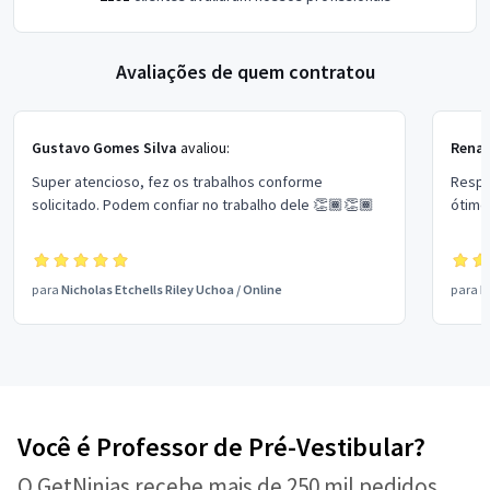
Avaliações de quem contratou
Gustavo Gomes Silva
avaliou:
Renat
Super atencioso, fez os trabalhos conforme
Respo
solicitado. Podem confiar no trabalho dele 👏🏾👏🏾
ótimo
para
Nicholas Etchells Riley Uchoa
/
Online
para
L
Você é Professor de Pré-Vestibular?
O GetNinjas recebe mais de 250 mil pedidos