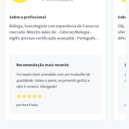
Sobre o profissional
Sobre 
Bióloga, toxicologista com experiência de 5 anos no
Olá, s
mercado. Ministro aulas de: - Ciências/Biologia -
ofereç
Inglês (possuo certificação avançada) - Português
difere
(Redação e Literatura) - Fotograf...
matemá
Recomendação mais recente:
Re
Fui muito bem atendida com um trabalho de
Ex
qualidade. Valeu a pena, orçamento grátis e
co
não é careiro. Obrigada!
por
Ana Paula
po