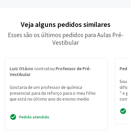
Veja alguns pedidos similares
Esses são os últimos pedidos para Aulas Pré-
Vestibular
Luiz Otávio
contratou
Professor de Pré-
Pedr
Vestibular
Sou a
Gostaria de um professor de química
dific
presencial para da reforço para o meu filho
" e g
que está no último ano do ensino medio
com e
corre
Pedido atendido