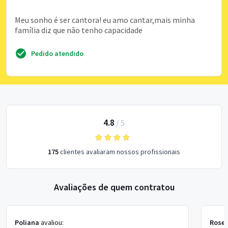
Meu sonho é ser cantora! eu amo cantar,mais minha
família diz que não tenho capacidade
Pedido atendido
4.8
/
5
175
clientes avaliaram nossos profissionais
Avaliações de quem contratou
Poliana
avaliou:
Rosen