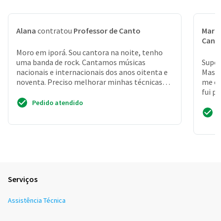
Alana
contratou
Professor de Canto
Maria
Cant
Moro em iporá. Sou cantora na noite, tenho
uma banda de rock. Cantamos músicas
Super 
nacionais e internacionais dos anos oitenta e
Mas a
noventa. Preciso melhorar minhas técnicas
me ch
vocais com urgência,...
fui po
Pedido atendido
Serviços
Assistência Técnica