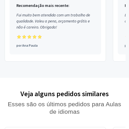
Recomendação mais recente:
Re
Fui muito bem atendida com um trabalho de
Ex
qualidade. Valeu a pena, orçamento grátis e
co
não é careiro. Obrigada!
por
Ana Paula
po
Veja alguns pedidos similares
Esses são os últimos pedidos para Aulas
de idiomas