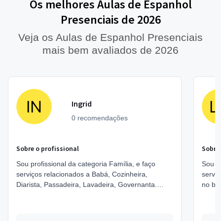
Os melhores Aulas de Espanhol
Presenciais de 2026
Veja os Aulas de Espanhol Presenciais
mais bem avaliados de 2026
Ingrid
0 recomendações
Sobre o profissional
Sobre 
Sou profissional da categoria Família, e faço
Sou pr
serviços relacionados a Babá, Cozinheira,
serviç
Diarista, Passadeira, Lavadeira, Governanta.
Estou localizado no bairro Floresta em Joinville.