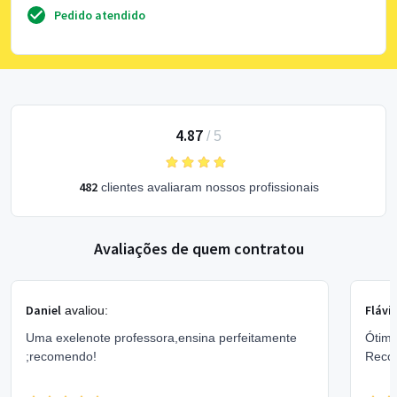
Pedido atendido
4.87
/
5
482
clientes avaliaram nossos profissionais
Avaliações de quem contratou
Daniel
Flávi
avaliou:
Uma exelenote professora,ensina perfeitamente
Ótima
;recomendo!
Reco