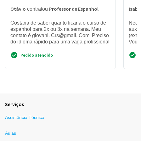
Otávio
Professor de Espanhol
Isabe
contratou
Gostaria de saber quanto ficaria o curso de
Neces
espanhol para 2x ou 3x na semana. Meu
auxil
contato é giovani. Crs@gmail. Com. Preciso
(exam
do idioma rápido para uma vaga profissional
Vou f
Pedido atendido
Serviços
Assistência Técnica
Aulas