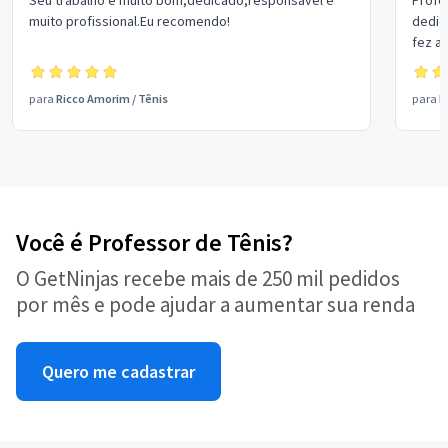
Seu trabalho é muito bom,dedicado,responsável e
Profe
muito profissional.Eu recomendo!
dedic
fez a
você. Não te largo mais. Claro
dou m
para
Ricco Amorim
/
Tênis
para
H
Você é Professor de Tênis?
O GetNinjas recebe mais de 250 mil pedidos
por mês e pode ajudar a aumentar sua renda
Quero me cadastrar