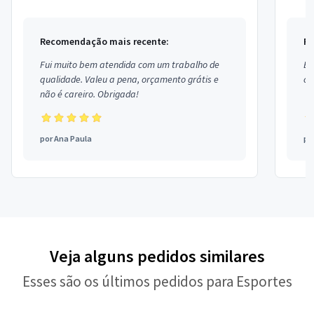
Recomendação mais recente:
Re
Fui muito bem atendida com um trabalho de
Ex
qualidade. Valeu a pena, orçamento grátis e
co
não é careiro. Obrigada!
por
Ana Paula
po
Veja alguns pedidos similares
Esses são os últimos pedidos para Esportes