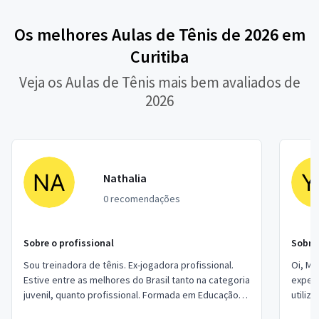
Os melhores Aulas de Tênis de 2026 em
Curitiba
Veja os Aulas de Tênis mais bem avaliados de
2026
Nathalia
0 recomendações
Sobre o profissional
Sobre 
Sou treinadora de tênis. Ex-jogadora profissional.
Oi, Me
Estive entre as melhores do Brasil tanto na categoria
experi
juvenil, quanto profissional. Formada em Educação
utiliz
Fisica Bacharel. Cref: 144831/G...
aprend