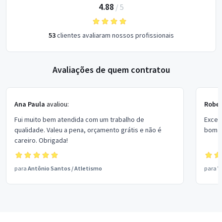
4.88
/
5
53
clientes avaliaram nossos profissionais
Avaliações de quem contratou
Ana Paula
avaliou:
Rober
Fui muito bem atendida com um trabalho de
Excel
qualidade. Valeu a pena, orçamento grátis e não é
bom p
careiro. Obrigada!
para
Antônio Santos
/
Atletismo
para
V