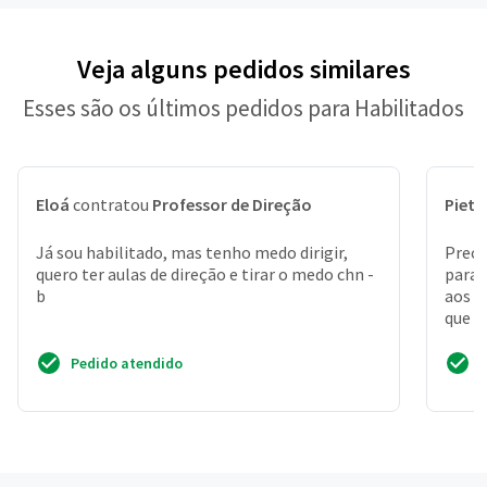
Veja alguns pedidos similares
Esses são os últimos pedidos para Habilitados
Eloá
contratou
Professor de Direção
Pietr
Já sou habilitado, mas tenho medo dirigir,
Preci
quero ter aulas de direção e tirar o medo chn -
para 
b
aos s
que s
Pedido atendido