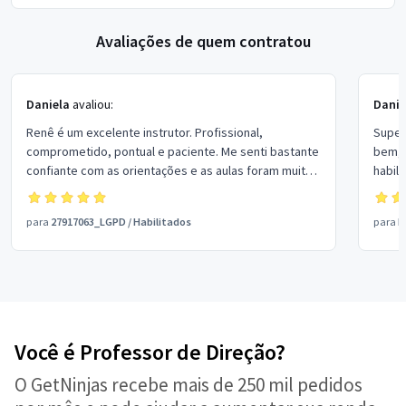
Avaliações de quem contratou
Daniela
avaliou:
Danie
Renê é um excelente instrutor. Profissional,
Super 
comprometido, pontual e paciente. Me senti bastante
bem, 
confiante com as orientações e as aulas foram muito
habil
produtivas. Recomendo.
Excepc
para
27917063_LGPD
/
Habilitados
para
N
Você é Professor de Direção?
O GetNinjas recebe mais de 250 mil pedidos