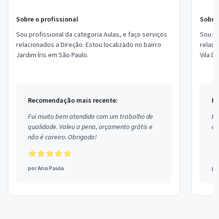
Sobre o profissional
Sobre 
Sou profissional da categoria Aulas, e faço serviços
Sou pr
relacionados a Direção. Estou localizado no bairro
relaci
Jardim Íris em São Paulo.
Vila D
Recomendação mais recente:
Re
Fui muito bem atendida com um trabalho de
Ex
qualidade. Valeu a pena, orçamento grátis e
co
não é careiro. Obrigada!
por
Ana Paula
po