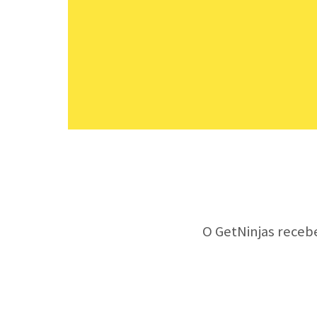
O GetNinjas receb