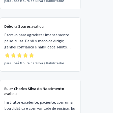
para
José Moura da Silva
/
Habilitados
Débora Soares
avaliou:
Escrevo para agradecer imensamente
pelas aulas. Perdi o medo de dirigir,
ganhei confiança e habilidade. Muito
obrigada mesmo, de verdade, achei que eu
não fosse conseguir, mas o instrutor é
para
José Moura da Silva
/
Habilitados
muito bom e muito profissional.
Obrigada!
Euler Charles Silva do Nascimento
avaliou:
Instrutor excelente, paciente, com uma
boa didática e com vontade de ensinar. Eu