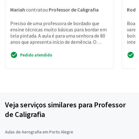
Mariah
contratou
Professor de Caligrafia
Rodr
Preciso de uma professora de bordado que
Boa n
ensine técnicas muito básicas para bordar em
varej
tela pintada. A aula é para uma senhora de 80
bolos
anos que apresenta início de demência. O
inter
bordado é para...
Pedido atendido
Veja serviços similares para Professor
de Caligrafia
Aulas de Aerografia em Porto Alegre