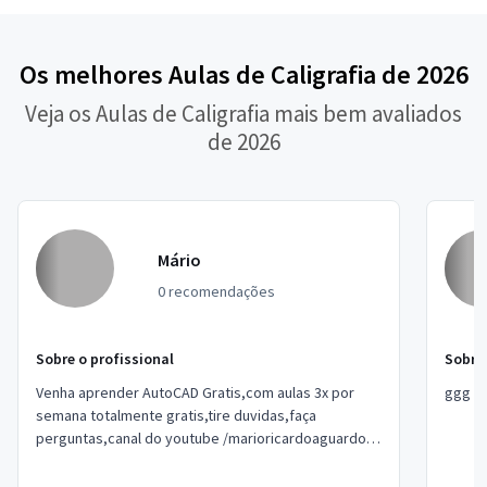
Os melhores Aulas de Caligrafia de 2026
Veja os Aulas de Caligrafia mais bem avaliados
de 2026
Mário
0 recomendações
Sobre o profissional
Sobre 
Venha aprender AutoCAD Gratis,com aulas 3x por
ggg
semana totalmente gratis,tire duvidas,faça
perguntas,canal do youtube /marioricardoaguardo
vocês, informações no chat ou zap