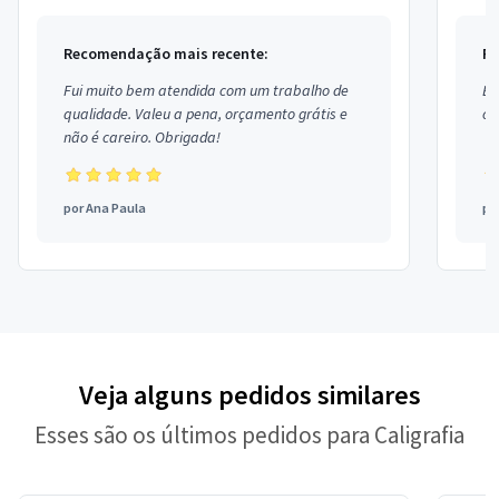
Recomendação mais recente:
Re
Fui muito bem atendida com um trabalho de
Ex
qualidade. Valeu a pena, orçamento grátis e
co
não é careiro. Obrigada!
por
Ana Paula
po
Veja alguns pedidos similares
Esses são os últimos pedidos para Caligrafia