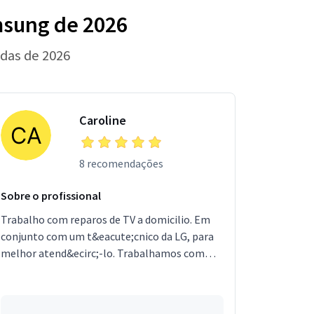
msung de 2026
adas de 2026
Caroline
8 recomendações
Sobre o profissional
Trabalho com reparos de TV a domicilio. Em
conjunto com um t&eacute;cnico da LG, para
melhor atend&ecirc;-lo. Trabalhamos com
pe&ccedil;as direto de f&aacute;brica. Venham
conhecer o dife...