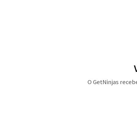
O GetNinjas receb