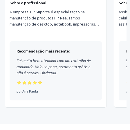
Sobre o profissional
Sobre 
A empresa HP Suporte é especializaçao na
Assite
manutenção de produtos HP. Realizamos
celula
manutenção de desktop, notebook, impressoras
assitencias&nbs
Laser, Impressoras Plotter. Com venda de peças
também. ...
Recomendação mais recente:
Re
Fui muito bem atendida com um trabalho de
Ex
qualidade. Valeu a pena, orçamento grátis e
co
não é careiro. Obrigada!
por
Ana Paula
po