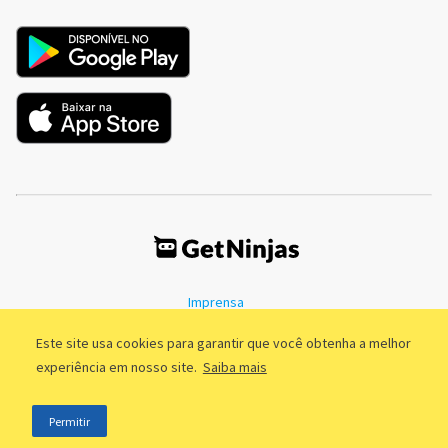
Imprensa
Termos de Uso
Política de Privacidade
Este site usa cookies para garantir que você obtenha a melhor
experiência em nosso site.
Saiba mais
©2011 - 2026, GetNinjas LTDA. CNPJ 55.744.877/0001-89 - Rua Dr.
Permitir
Fernandes Coelho, 85 - 3º andar - São Paulo/SP - Brasil