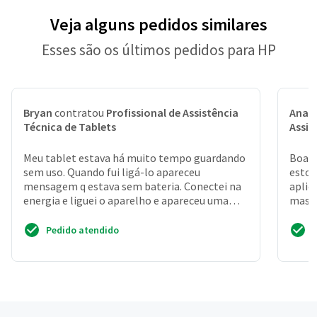
Veja alguns pedidos similares
Esses são os últimos pedidos para HP
Bryan
contratou
Profissional de Assistência
Ana L
Técnica de Tablets
Assis
Meu tablet estava há muito tempo guardando
Boa t
sem uso. Quando fui ligá-lo apareceu
estou
mensagem q estava sem bateria. Conectei na
aplic
energia e liguei o aparelho e apareceu uma
mas v
mensagem de erro. Des...
prest
Pedido atendido