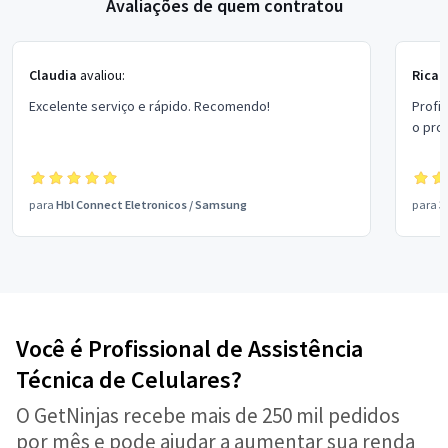
Avaliações de quem contratou
Claudia
avaliou:
Ricar
Excelente serviço e rápido. Recomendo!
Profi
o pro
para
Hbl Connect Eletronicos
/
Samsung
para
3
Você é Profissional de Assistência
Técnica de Celulares?
O GetNinjas recebe mais de 250 mil pedidos
por mês e pode ajudar a aumentar sua renda