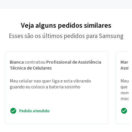
Veja alguns pedidos similares
Esses são os últimos pedidos para Samsung
Bianca
contratou
Profissional de Assistência
Maria
Técnica de Celulares
Assis
Meu celular nao quer liga e esta vibrando
Meu c
guando eu coloco a bateria sosinho
que v
nome 
mostr
mais
Pedido atendido