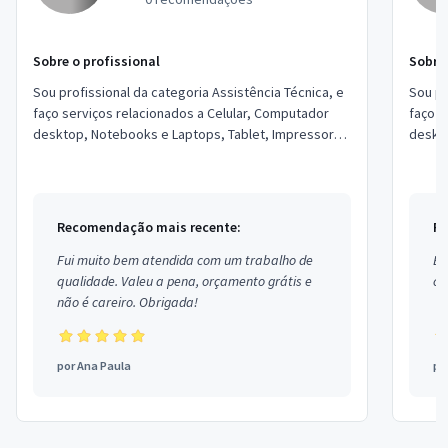
Sobre o profissional
Sobre 
Sou profissional da categoria Assistência Técnica, e
Sou pr
faço serviços relacionados a Celular, Computador
faço s
desktop, Notebooks e Laptops, Tablet, Impressora,
deskto
Telefone (não celular), Cabeamento ...
Telefo
Recomendação mais recente:
Re
Fui muito bem atendida com um trabalho de
Ex
qualidade. Valeu a pena, orçamento grátis e
co
não é careiro. Obrigada!
por
Ana Paula
po