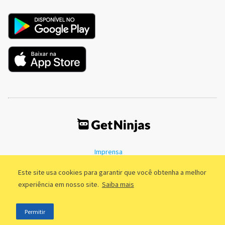
Imprensa
Termos de Uso
Política de Privacidade
Este site usa cookies para garantir que você obtenha a melhor
experiência em nosso site.
Saiba mais
©2011 - 2026, GetNinjas LTDA. CNPJ 55.744.877/0001-89 - Rua Dr.
Permitir
Fernandes Coelho, 85 - 3º andar - São Paulo/SP - Brasil