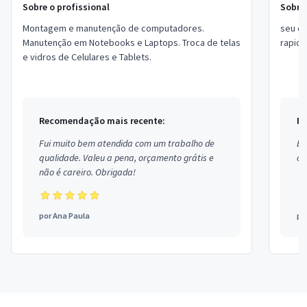
Sobre o profissional
Sobre 
Montagem e manutenção de computadores.
seu celular esta só 
Manutenção em Notebooks e Laptops. Troca de telas
e vidros de Celulares e Tablets.
Recomendação mais recente:
Re
Fui muito bem atendida com um trabalho de
Ex
qualidade. Valeu a pena, orçamento grátis e
co
não é careiro. Obrigada!
por
Ana Paula
po