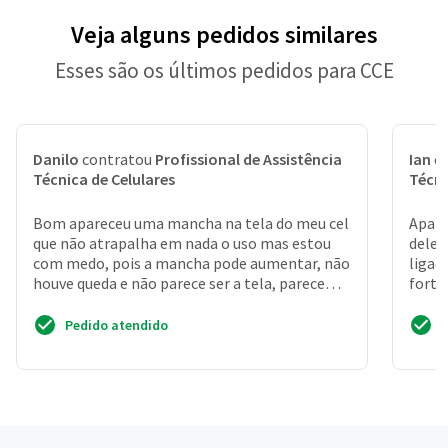
Veja alguns pedidos similares
Esses são os últimos pedidos para CCE
Danilo
contratou
Profissional de Assistência
Ian
c
Técnica de Celulares
Técni
Bom apareceu uma mancha na tela do meu cel
Apare
que não atrapalha em nada o uso mas estou
deles
com medo, pois a mancha pode aumentar, não
ligaç
houve queda e não parece ser a tela, parece
forta
que a tela de t...
Pedido atendido