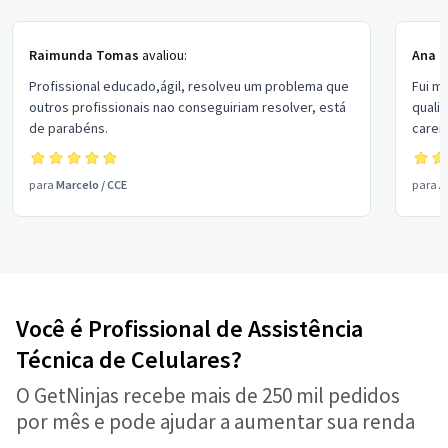
Raimunda Tomas
avaliou:
Ana P
Profissional educado,ágil, resolveu um problema que
Fui m
outros profissionais nao conseguiriam resolver, está
quali
de parabéns.
carei
para
Marcelo
/
CCE
para
A
Você é Profissional de Assistência
Técnica de Celulares?
O GetNinjas recebe mais de 250 mil pedidos
por mês e pode ajudar a aumentar sua renda