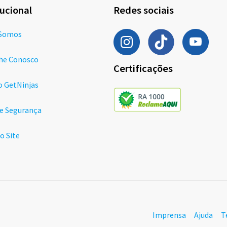
tucional
Redes sociais
Somos
he Conosco
Certificações
o GetNinjas
de Segurança
o Site
Imprensa
Ajuda
T