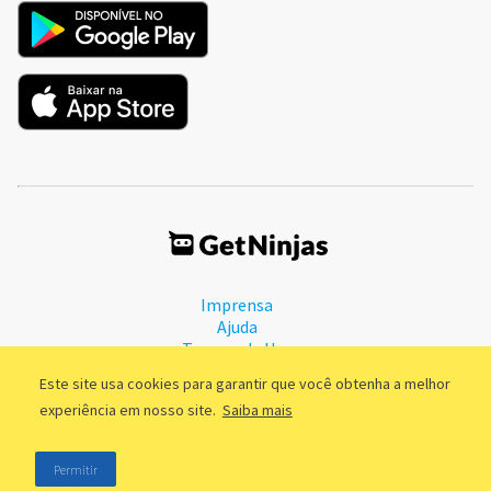
Imprensa
Ajuda
Termos de Uso
Política de Privacidade
Este site usa cookies para garantir que você obtenha a melhor
experiência em nosso site.
Saiba mais
©2011 - 2026, GetNinjas LTDA. CNPJ 55.744.877/0001-89 - Rua
Permitir