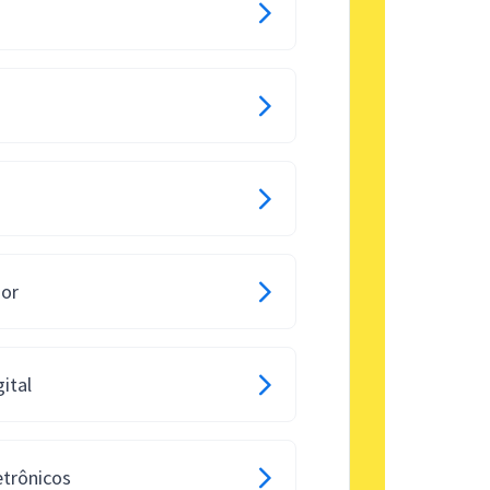
dor
ital
etrônicos