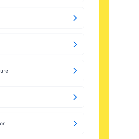
cure
or