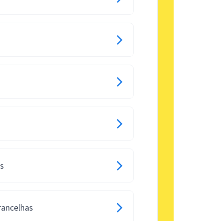
os
rancelhas