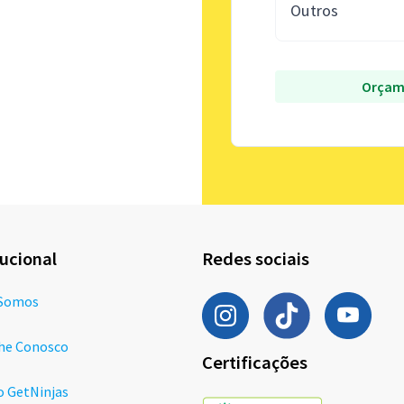
Outros
Orçam
tucional
Redes sociais
Somos
he Conosco
Certificações
o GetNinjas