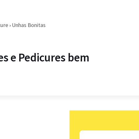
cure
Unhas Bonitas
›
es e Pedicures bem