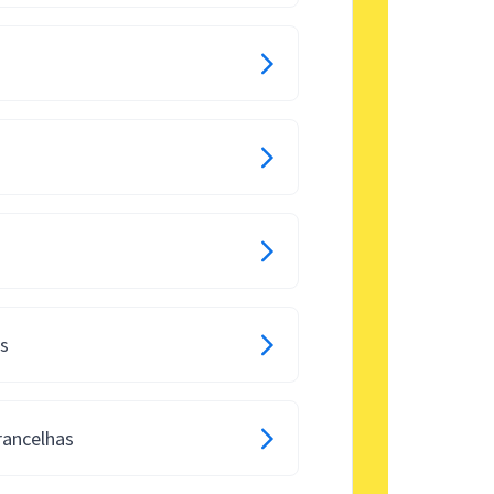
os
rancelhas