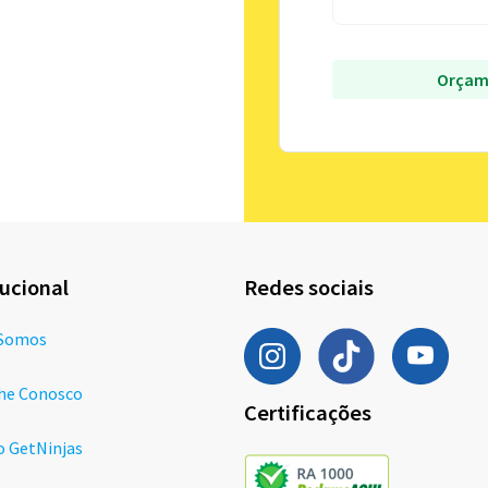
Orçam
tucional
Redes sociais
Somos
he Conosco
Certificações
o GetNinjas