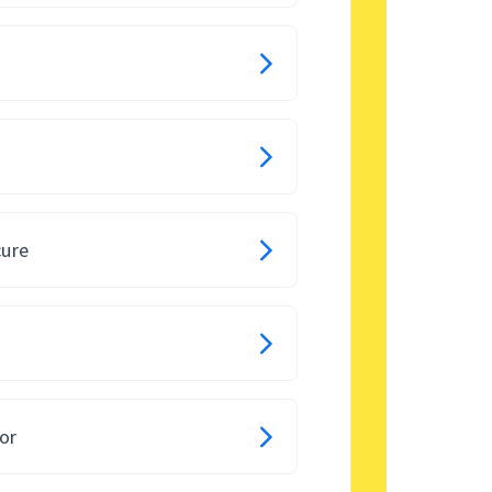
cure
or