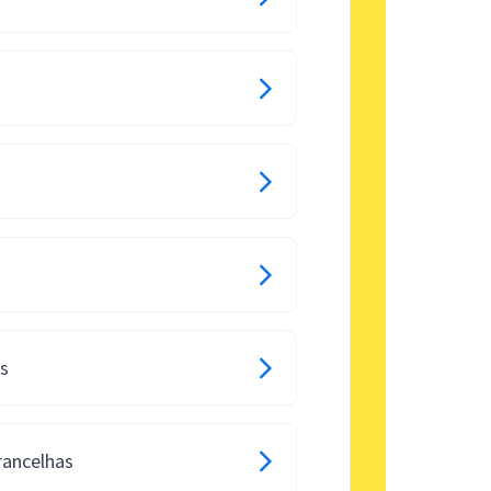
os
rancelhas