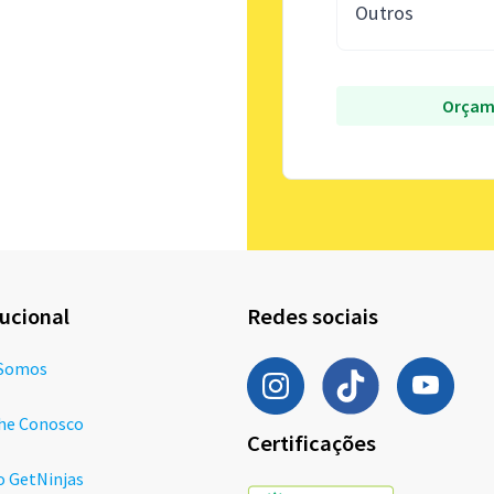
Outros
Orçam
tucional
Redes sociais
Somos
he Conosco
Certificações
o GetNinjas