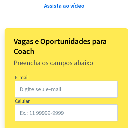
Assista ao vídeo
4.000.000
Vagas e Oportunidades para
De serviços solicitados no ano de 2020 na
Coach
plataforma do GetNinjas
Preencha os campos abaixo
140.000
E-mail
Clientes felizes por mês, com serviços
Celular
contratados pelo GetNinjas.
R$ 960.000.000