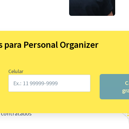
 para Personal Organizer
 2020 na
Celular
C
gr
s contratados