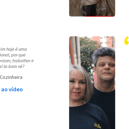
mim hoje é uma
ional, por que
prazer, trabalhar e
aí ta bom né?
 Cozinheira
 ao vídeo