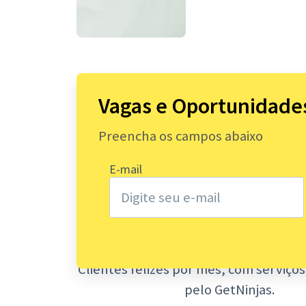
Vagas e Oportunidades
4.000.000
Preencha os campos abaixo
De serviços solicitados no ano de
E-mail
plataforma do GetNinjas
140.000
Clientes felizes por mês, com serviço
pelo GetNinjas.