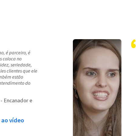
o, é parceiro, é
s coloca no
dez, seriedade,
es clientes que ele
ambém estão
 atendimento do
- Encanador e
 ao vídeo