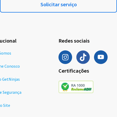
Solicitar serviço
tucional
Redes sociais
Somos
he Conosco
Certificações
o GetNinjas
de Segurança
o Site