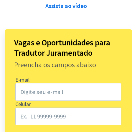
Assista ao vídeo
4.000.000
Vagas e Oportunidades para
De serviços solicitados no ano de 2020 na
Tradutor Juramentado
plataforma do GetNinjas
Preencha os campos abaixo
140.000
E-mail
Clientes felizes por mês, com serviços
Celular
contratados pelo GetNinjas.
R$ 960.000.000