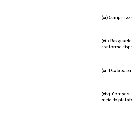
(xi)
Cumprir as o
(xii)
Resguardar
conforme dispos
(xiii)
Colaborar 
(xiv)
Comparti
meio da plataf