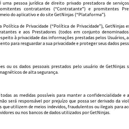
é uma pessoa jurídica de direito privado prestadora de serviço
romitentes contratantes (“Contratante”) e promitentes Pre
meio do aplicativo e do site GetNinjas (“Plataforma”).
 Política de Privacidade (“Política de Privacidade”), GetNinjas e
ratantes e aos Prestadores (todos em conjunto denominados 
respeito à privacidade das informações prestadas pelos Usuários,
o para resguardar a sua privacidade e proteger seus dados pess
ões ou os dados pessoais prestados pelo usuário de GetNinja
magnéticos de alta segurança.
 todas as medidas possíveis para manter a confidencialidade e 
não será responsável por prejuízo que possa ser derivado da vi
os que utilizem de meios indevidos, fraudulentos ou ilegais para a
idores ou nos bancos de dados utilizados por GetNinjas.