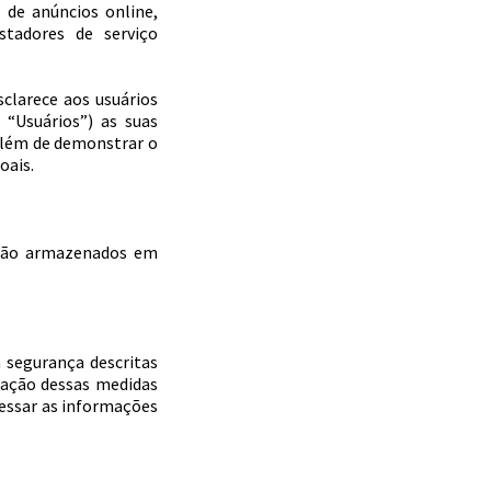
s de anúncios online,
stadores de serviço
sclarece aos usuários
“Usuários”) as suas
 além de demonstrar o
oais.
s são armazenados em
a segurança descritas
olação dessas medidas
cessar as informações