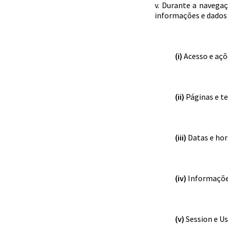
v. Durante a navega
informações e dados 
(i)
Acesso e açõ
(ii)
Páginas e te
(iii)
Datas e hor
(iv)
Informações
(v)
Session e Us