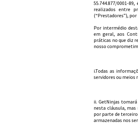
55.744.877/0001-89, 
realizados entre p
(“Prestadores”), por 
Por intermédio desta
em geral, aos Cont
práticas no que diz 
nosso comprometiment
i.Todas as informaç
servidores ou meios 
ii. GetNinjas tomará
nesta cláusula, mas 
por parte de terceir
armazenadas nos serv