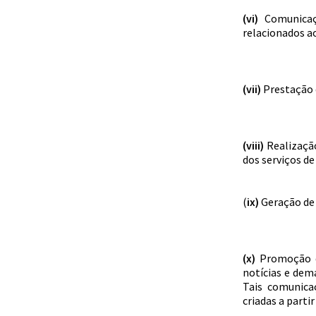
(vi)
Comunicaç
relacionados ao
(vii)
Prestação d
(viii)
Realizaçã
dos serviços de
(
ix)
Geração de 
(x)
Promoção d
notícias e dem
Tais comunica
criadas a parti