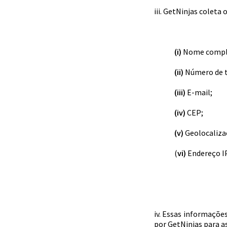
iii. GetNinjas coleta
(i)
Nome compl
(ii)
Número de t
(iii)
E-mail;
(iv)
CEP;
(v)
Geolocaliza
(
vi)
Endereço I
iv. Essas informaçõe
por GetNinjas para as