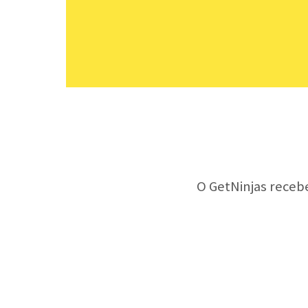
O GetNinjas receb