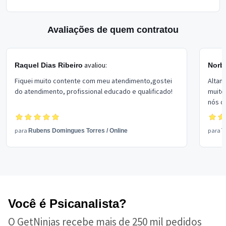
Avaliações de quem contratou
avaliou:
Raquel Dias Ribeiro
Norb
Fiquei muito contente com meu atendimento,gostei
Altam
do atendimento, profissional educado e qualificado!
muito
nós d
para
para
Rubens Domingues Torres
/
Online
T
Você é Psicanalista?
O GetNinjas recebe mais de 250 mil pedidos