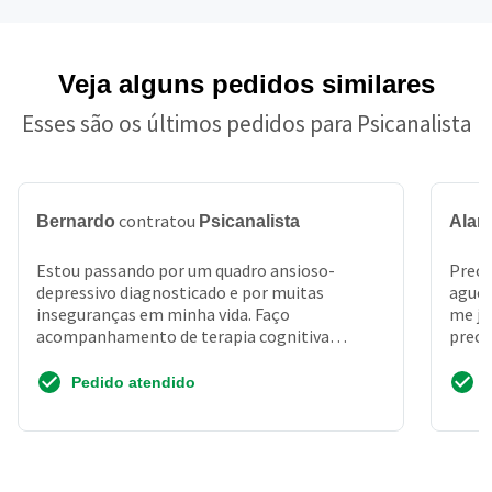
Veja alguns pedidos similares
Esses são os últimos pedidos para Psicanalista
contratou
Bernardo
Psicanalista
Alan
Estou passando por um quadro ansioso-
Preci
depressivo diagnosticado e por muitas
aguen
inseguranças em minha vida. Faço
me jo
acompanhamento de terapia cognitiva
preci
comportamental ha alguns anos e estou
quere...
Pedido atendido