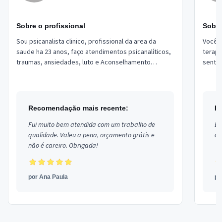
Sobre o profissional
Sobre
Sou psicanalista clinico, profissional da area da
Você j
saude ha 23 anos, faço atendimentos psicanalíticos,
terapi
traumas, ansiedades, luto e Aconselhamento
senti
Conjugal e Familiar. Estou localizado no ...
Recomendação mais recente:
R
Fui muito bem atendida com um trabalho de
Ex
qualidade. Valeu a pena, orçamento grátis e
co
não é careiro. Obrigada!
por
Ana Paula
p