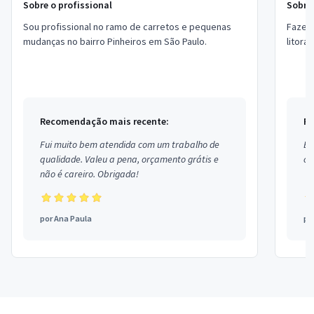
Sobre o profissional
Sobre 
Sou profissional no ramo de carretos e pequenas
Fazemo
mudanças no bairro Pinheiros em São Paulo.
litora
Recomendação mais recente:
Re
Fui muito bem atendida com um trabalho de
Ex
qualidade. Valeu a pena, orçamento grátis e
co
não é careiro. Obrigada!
por
Ana Paula
po