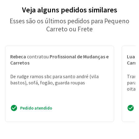
Veja alguns pedidos similares
Esses são os últimos pedidos para Pequeno
Carreto ou Frete
Rebeca
contratou
Profissional de Mudanças e
Luan
Carretos
Carr
De rudge ramos sbc para santo andré (vila
Trans
bastos), sofá, fogão, guarda roupas
para 
oitav
Pedido atendido