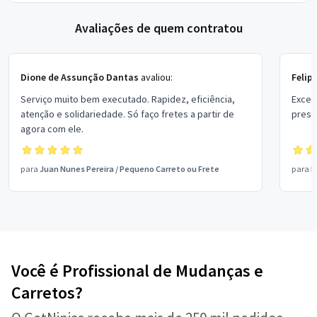
Avaliações de quem contratou
Dione de Assunção Dantas
avaliou:
Felip
Serviço muito bem executado. Rapidez, eficiência,
Excele
atenção e solidariedade. Só faço fretes a partir de
prest
agora com ele.
para
Juan Nunes Pereira
/
Pequeno Carreto ou Frete
para
L
Você é Profissional de Mudanças e
Carretos?