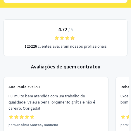
4.72
/
5
125226
clientes avaliaram nossos profissionais
Avaliações de quem contratou
Ana Paula
avaliou:
Rober
Fui muito bem atendida com um trabalho de
Excel
qualidade. Valeu a pena, orçamento grátis e não é
bom p
careiro. Obrigada!
para
Antônio Santos
/
Banheira
para
V