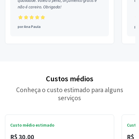
qualidade. Valeu a pena, orçamento grátis e
co
não é careiro. Obrigada!
por
Ana Paula
po
Custos médios
Conheça o custo estimado para alguns
serviços
Custo médio estimado
Custo
R$ 30,00
R$ 