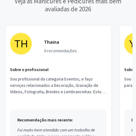
Veja as Manicures e Pedicures mais bem
avaliadas de 2026
Thaina
0 recomendações
Sobre o profissional
Sobre 
Sou profissional da categoria Eventos, e faço
Sou ma
serviços relacionados a Decoração, Gravação de
para c
Vídeos, Fotografia, Brindes e Lembrancinhas. Estou
localizado no bairro Jardim Castilho em Emb...
Recomendação mais recente:
Re
Fui muito bem atendida com um trabalho de
Ex