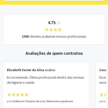
4.75
/
5
1590
clientes avaliaram nossos profissionais
Avaliações de quem contratou
Elisabeth Xavier da Silva
avaliou:
Cassi
Eu recomendo. Ótima profissional dentro das normas
Excel
de higiene e saúde
excel
para
Edileuza Tavares de Lira
/
Manicure e pedicure
para
D