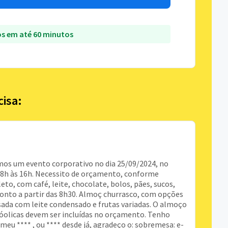
s em até 60 minutos
cisa:
mos um evento corporativo no dia 25/09/2024, no
8h às 16h. Necessito de orçamento, conforme
to, com café, leite, chocolate, bolos, pães, sucos,
ronto a partir das 8h30. Almoç churrasco, com opções
sada com leite condensado e frutas variadas. O almoço
lcóolicas devem ser incluídas no orçamento. Tenho
eu **** , ou **** desde já, agradeço o: sobremesa: e-