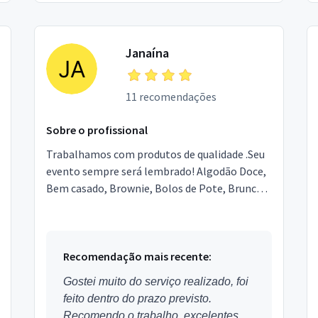
Janaína
11 recomendações
Sobre o profissional
Trabalhamos com produtos de qualidade .Seu
evento sempre será lembrado! Algodão Doce,
Bem casado, Brownie, Bolos de Pote, Brunch,
Coffe Break, Cup Cake, Cone Trufado, Docinhos
gourmet/lig...
Recomendação mais recente:
Gostei muito do serviço realizado, foi
feito dentro do prazo previsto.
Recomendo o trabalho, excelentes