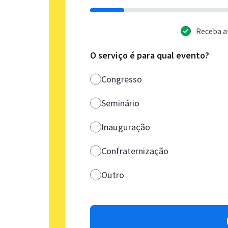
Receba a
O serviço é para qual evento?
Congresso
Seminário
Inauguração
Confraternização
Outro