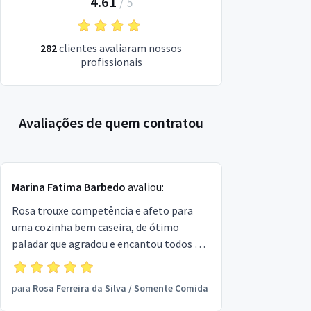
4.61
/
5
282
clientes avaliaram nossos
profissionais
Avaliações de quem contratou
Marina Fatima Barbedo
avaliou:
Rosa trouxe competência e afeto para
uma cozinha bem caseira, de ótimo
paladar que agradou e encantou todos os
convidados. O almoço foi um sucesso! Ela,
Silvia e Douglas formam uma equipe e
para
Rosa Ferreira da Silva
/
Somente Comida
tanto! Dispostos, solícitos e simpáticos
agregam aos alimentos o tempero do