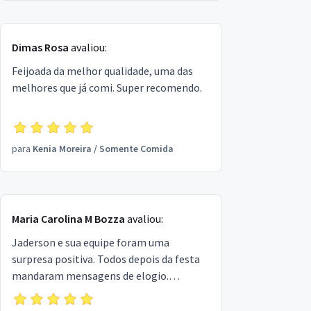
afeto. Agradeço a eles pelos serviços e
pela atenção e cuidado no trabalho
Dimas Rosa
avaliou:
realizado.
Feijoada da melhor qualidade, uma das
melhores que já comi. Super recomendo.
para
Kenia Moreira
/
Somente Comida
Maria Carolina M Bozza
avaliou:
Jaderson e sua equipe foram uma
surpresa positiva. Todos depois da festa
mandaram mensagens de elogio.
Capricho na apresentação, organização,
delicadeza, sabor... incrível!! Profissional