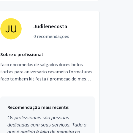
Judilenecosta
0 recomendações
Sobre o profissional
faco encomedas de salgados doces bolos
tortas para aniversario casameto formaturas
faco tambem kit festa ( promocao do mes
encomede um kit festa e ganhe um fardo de
refrigerante)
Recomendação mais recente:
Os profissionais são pessoas
dedicadas com seus serviços. Tudo o
que é pedido é feito da maneira como