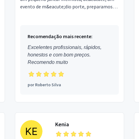
evento de m&eacute;dio porte, preparamos
seu evento com requinte e qualidade, aliados a
um pre&ccedil;...
Recomendação mais recente:
Excelentes profissionais, rápidos,
honestos e com bom preços.
Recomendo muito
por
Roberto Silva
Kenia