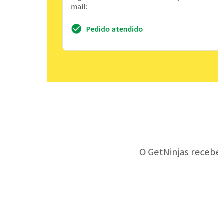
mail:
Pedido atendido
O GetNinjas receb