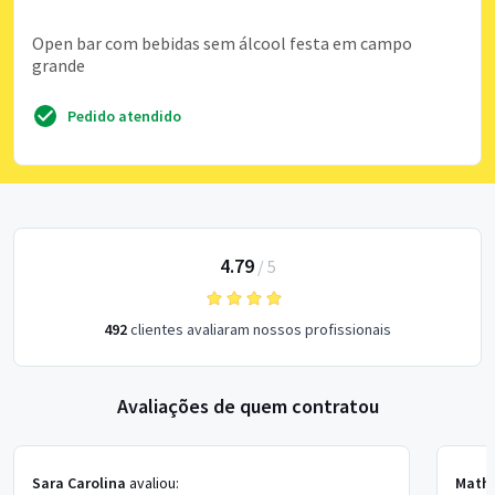
Open bar com bebidas sem álcool festa em campo
grande
Pedido atendido
4.79
/
5
492
clientes avaliaram nossos profissionais
Avaliações de quem contratou
Sara Carolina
avaliou:
Math