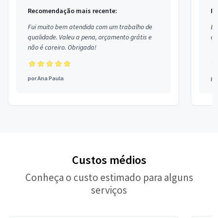
Recomendação mais recente:
Re
Fui muito bem atendida com um trabalho de
Ex
qualidade. Valeu a pena, orçamento grátis e
co
não é careiro. Obrigada!
por
Ana Paula
po
Custos médios
Conheça o custo estimado para alguns
serviços