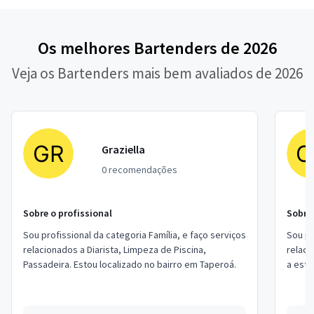
Os melhores Bartenders de 2026
Veja os Bartenders mais bem avaliados de 2026
Graziella
0 recomendações
Sobre o profissional
Sobre 
Sou profissional da categoria Família, e faço serviços
Sou pr
relacionados a Diarista, Limpeza de Piscina,
relacion
Passadeira. Estou localizado no bairro em Taperoá.
a estr
No meu