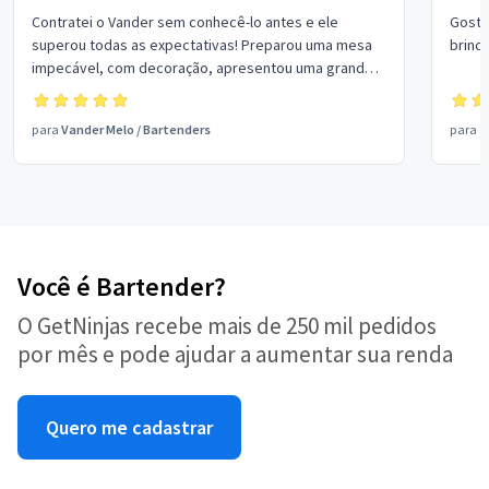
Contratei o Vander sem conhecê-lo antes e ele
Goste
superou todas as expectativas! Preparou uma mesa
brinc
impecável, com decoração, apresentou uma grande
variedade de drinks com e sem álcool e encantou
todos os convidados. Todos saíram satisfeitos e
para
Vander Melo
/
Bartenders
para
T
elogiando. Além de extremamente profissional, é uma
pessoa simpática e atenciosa. Recomendo demais!!
Você é Bartender?
O GetNinjas recebe mais de 250 mil pedidos
por mês e pode ajudar a aumentar sua renda
Quero me cadastrar