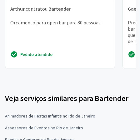
Arthur
contratou
Bartender
Gael
Orçamento para open bar para 80 pessoas
Preci
bar p
que t
de 15
Pedido atendido
Veja serviços similares para Bartender
Animadores de Festas Infantis no Rio de Janeiro
Assessores de Eventos no Rio de Janeiro
Bandas e Cantores no Rio de Janeiro