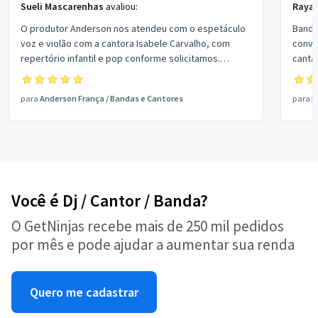
Sueli Mascarenhas
avaliou:
Raya
O produtor Anderson nos atendeu com o espetáculo
Banda
voz e violão com a cantora Isabele Carvalho, com
convi
repertório infantil e pop conforme solicitamos.
canta
Isabela é excelente cantora. Ficamos muito felizes
com a excelente qualidade e atendimento no serviço
para
Anderson França
/
Bandas e Cantores
para
P
prestado, clareza e segurança da contração.
Você é Dj / Cantor / Banda?
O GetNinjas recebe mais de 250 mil pedidos
por mês e pode ajudar a aumentar sua renda
Quero me cadastrar