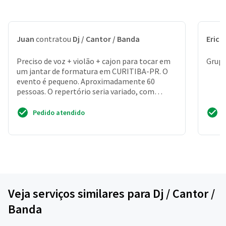
Juan
contratou
Dj / Cantor / Banda
Erick
Preciso de voz + violão + cajon para tocar em
Grupo
um jantar de formatura em CURITIBA-PR. O
evento é pequeno. Aproximadamente 60
pessoas. O repertório seria variado, com
músicas de barzinho.
Pedido atendido
Veja serviços similares para Dj / Cantor /
Banda