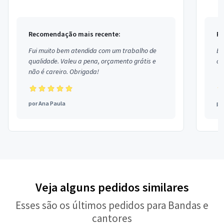
Recomendação mais recente:
Re
Fui muito bem atendida com um trabalho de
Ex
qualidade. Valeu a pena, orçamento grátis e
co
não é careiro. Obrigada!
por
Ana Paula
po
Veja alguns pedidos similares
Esses são os últimos pedidos para Bandas e
cantores