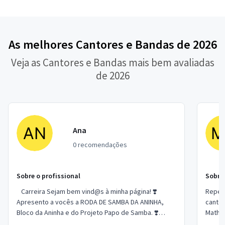
As melhores Cantores e Bandas de 2026
Veja as Cantores e Bandas mais bem avaliadas
de 2026
Ana
0 recomendações
Sobre o profissional
Sobre 
Carreira Sejam bem vind@s à minha página! ❣️
Repert
Apresento a vocês a RODA DE SAMBA DA ANINHA,
canto
Bloco da Aninha e do Projeto Papo de Samba. ❣️
Mathe
Estamos há 09 anos na estrada, compartilha...
Bruno 