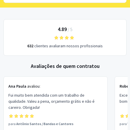
4.89
/
5
632
clientes avaliaram nossos profissionais
Avaliações de quem contratou
Ana Paula
avaliou:
Rober
Fui muito bem atendida com um trabalho de
Excel
qualidade. Valeu a pena, orçamento grátis e não é
bom p
careiro. Obrigada!
para
Antônio Santos
/
Bandas e Cantores
para
V