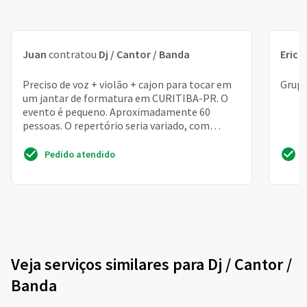
Juan
contratou
Dj / Cantor / Banda
Erick
Preciso de voz + violão + cajon para tocar em
Grupo
um jantar de formatura em CURITIBA-PR. O
evento é pequeno. Aproximadamente 60
pessoas. O repertório seria variado, com
músicas de barzinho.
Pedido atendido
Veja serviços similares para Dj / Cantor /
Banda