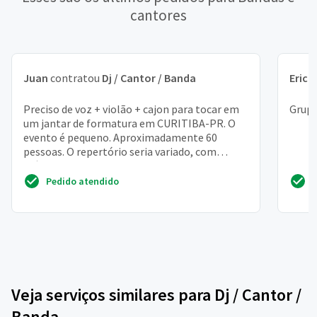
cantores
Juan
contratou
Dj / Cantor / Banda
Erick
Preciso de voz + violão + cajon para tocar em
Grupo
um jantar de formatura em CURITIBA-PR. O
evento é pequeno. Aproximadamente 60
pessoas. O repertório seria variado, com
músicas de barzinho.
Pedido atendido
Veja serviços similares para Dj / Cantor /
Banda