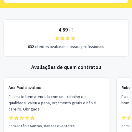
4.89
/
5
632
clientes avaliaram nossos profissionais
Avaliações de quem contratou
Ana Paula
avaliou:
Rober
Fui muito bem atendida com um trabalho de
Excel
qualidade. Valeu a pena, orçamento grátis e não é
bom p
careiro. Obrigada!
para
Antônio Santos
/
Bandas e Cantores
para
V