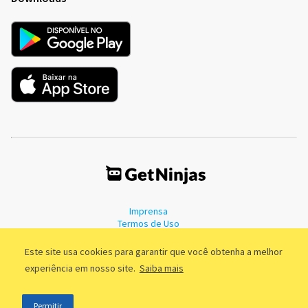
Imprensa
Termos de Uso
Política de Privacidade
Este site usa cookies para garantir que você obtenha a melhor
experiência em nosso site.
Saiba mais
©2011 - 2026, GetNinjas LTDA. CNPJ 55.744.877/0001-89 - Rua Dr.
Permitir
Fernandes Coelho, 85 - 3º andar - São Paulo/SP - Brasil