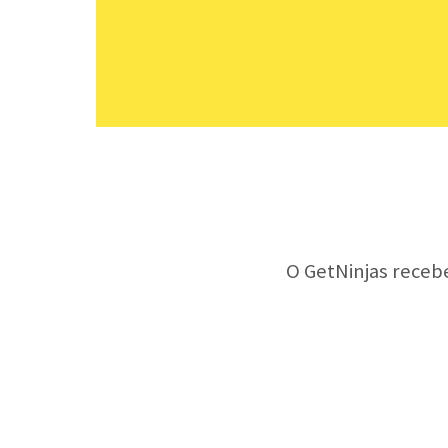
O GetNinjas receb