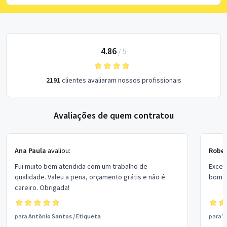
4.86
/
5
2191
clientes avaliaram nossos profissionais
Avaliações de quem contratou
Ana Paula
avaliou:
Rober
Fui muito bem atendida com um trabalho de
Excel
qualidade. Valeu a pena, orçamento grátis e não é
bom p
careiro. Obrigada!
para
Antônio Santos
/
Etiqueta
para
V