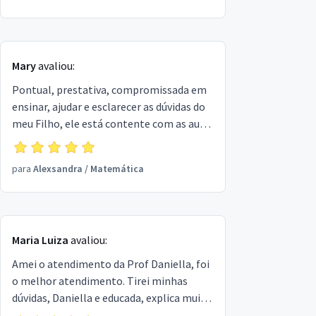
Mary
avaliou:
Pontual, prestativa, compromissada em
ensinar, ajudar e esclarecer as dúvidas do
meu Filho, ele está contente com as aulas
de reforço.
para
Alexsandra
/
Matemática
Maria Luiza
avaliou:
Amei o atendimento da Prof Daniella, foi
o melhor atendimento. Tirei minhas
dúvidas, Daniella e educada, explica muito
bem e é a melhor professora particular!